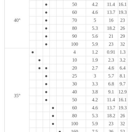
●
50
4.2
11.4
16.1
19
●
60
4.6
13.7
19.3
2
40°
●
70
5
16
23
2
●
80
5.3
18.2
26
3
●
90
5.6
21
29
3
●
100
5.9
23
32
3
●
4
1.2
0.91
1.3
1
●
10
1.9
2.3
3.2
3
●
●
20
2.7
4.6
6.4
7
●
25
3
5.7
8.1
9
●
30
3.3
6.8
9.7
11
●
40
3.8
9.1
12.9
15
35°
●
50
4.2
11.4
16.1
19
●
60
4.6
13.7
19.3
2
●
80
5.3
18.2
26
3
●
100
5.9
23
32
3
●
160
7.5
36
52
6