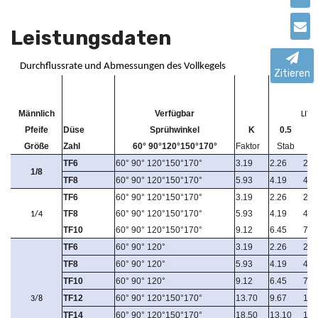
Leistungsdaten
Durchflussrate und Abmessungen des Vollkegels
Zitieren
Männlich
Verfügbar
LIT
Pfeife
Düse
Sprühwinkel
K
0.5
0
Größe
Zahl
60° 90°120°150°170°
Faktor
Stab
S
TF6
60° 90° 120°150°170°
3.19
2.26
2.6
1/8
TF8
60° 90° 120°150°170°
5.93
4.19
4.9
TF6
60° 90° 120°150°170°
3.19
2.26
2.6
TF8
60° 90° 120°150°170°
5.93
4.19
4.9
1/4
TF10
60° 90° 120°150°170°
9.12
6.45
7.6
TF6
60° 90° 120°
3.19
2.26
2.6
TF8
60° 90° 120°
5.93
4.19
4.9
TF10
60° 90° 120°
9.12
6.45
7.6
TF12
60° 90° 120°150°170°
13.70
9.67
11.
3/8
TF14
60° 90° 120°150°170°
18.50
13.10
15.