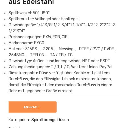
aus Edelstahl
Sprühwinkel: 50°-180°
Sprühmuster: Vollkegel oder Hohlkegel
Gewindegröße: 1/4''3/8''1/2''3/4''1'1-1/4''1-1/2''2''2''2''2''2-
1/2''3''4''
Preisbedingungen: EXW, FOB, CIF
Markenname: BYCO
Material: 316SS 、 2205 、 Messing 、 PTEF / PVC / PVDF 、
254SMO 、 TEFLON 、 TA / TB / TC
Gewindetyp: Außen- und Innengewinde, NPT oder BSPT
Zahlungsbedingungen: T / T, L / C, Western Union, PayPal
Diese kompakte Düse verfügt über Kanäle mit glattem
Durchfluss, die den Flüssigkeitsblock minimieren können,
damit die Flüssigkeit den maximalen Durchfluss in einem
Rohr mit gegebener Größe erreicht
ANFRAGE
Kategorien:
Spiralförmige Düsen