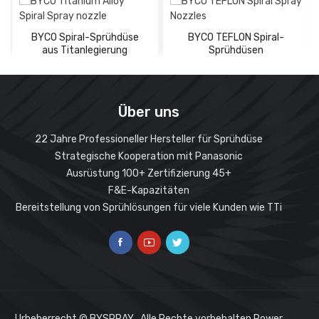
TF96
60° 90°120°180°
806.00
570.00
674
TF112
60° 90°120°
1170.00
825.00
976
3
BYCO Spiral-Sprühdüse
BYCO TEFLON Spiral-
TF128
60° 90°120°
1550.00
1090.00
129
aus Titanlegierung
Sprühdüsen
TF160
60° 90°120°
2390.00
1690.00
200
4
Über uns
22 Jahre Professioneller Hersteller für Sprühdüse
Strategische Kooperation mit Panasonic
Ausrüstung 100+ Zertifizierung 45+
F&E-Kapazitäten
Bereitstellung von Sprühlösungen für viele Kunden wie TTi
Urheberrecht © BYSPRAY . Alle Rechte vorbehalten.Power