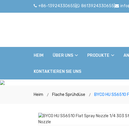
+86-13924330655
|
8613924330655
|
inf
HEIM
ÜBER UNS
PRODUKTE
AN
KONTAKTIEREN SIE UNS
Heim
Flache Sprühdüse
BYCO HU SS6510 Fl