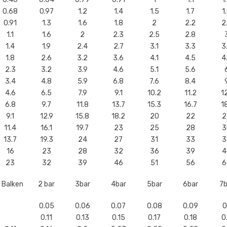
0.68
0.97
1.2
1.4
1.5
1.7
1
0.91
1.3
1.6
1.8
2
2.2
2
1.1
1.6
2
2.3
2.5
2.8
1.4
1.9
2.4
2.7
3.1
3.3
3
1.8
2.6
3.2
3.6
4.1
4.5
4
2.3
3.2
3.9
4.6
5.1
5.6
3.4
4.8
5.9
6.8
7.6
8.4
4.6
6.5
7.9
9.1
10.2
11.2
12
6.8
9.7
11.8
13.7
15.3
16.7
18
9.1
12.9
15.8
18.2
20
22
2
11.4
16.1
19.7
23
25
28
3
13.7
19.3
24
27
31
33
3
16
23
28
32
36
39
4
23
32
39
46
51
56
6
1 Balken
2 bar
3bar
4bar
5bar
6bar
7b
0.05
0.06
0.07
0.08
0.09
0
0.11
0.13
0.15
0.17
0.18
0