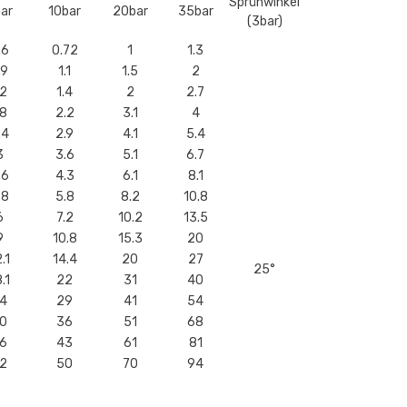
Sprühwinkel
ar
10bar
20bar
35bar
(3bar)
.6
0.72
1
1.3
.9
1.1
1.5
2
.2
1.4
2
2.7
.8
2.2
3.1
4
.4
2.9
4.1
5.4
3
3.6
5.1
6.7
.6
4.3
6.1
8.1
.8
5.8
8.2
10.8
6
7.2
10.2
13.5
9
10.8
15.3
20
.1
14.4
20
27
25°
.1
22
31
40
4
29
41
54
0
36
51
68
6
43
61
81
2
50
70
94
0
72
102
135
0
108
153
205