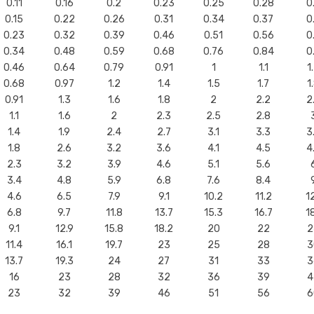
0.11
0.16
0.2
0.23
0.25
0.28
0
0.15
0.22
0.26
0.31
0.34
0.37
0
0.23
0.32
0.39
0.46
0.51
0.56
0
0.34
0.48
0.59
0.68
0.76
0.84
0
0.46
0.64
0.79
0.91
1
1.1
1
0.68
0.97
1.2
1.4
1.5
1.7
1
0.91
1.3
1.6
1.8
2
2.2
2
1.1
1.6
2
2.3
2.5
2.8
1.4
1.9
2.4
2.7
3.1
3.3
3
1.8
2.6
3.2
3.6
4.1
4.5
4
2.3
3.2
3.9
4.6
5.1
5.6
3.4
4.8
5.9
6.8
7.6
8.4
4.6
6.5
7.9
9.1
10.2
11.2
12
6.8
9.7
11.8
13.7
15.3
16.7
18
9.1
12.9
15.8
18.2
20
22
2
11.4
16.1
19.7
23
25
28
3
13.7
19.3
24
27
31
33
3
16
23
28
32
36
39
4
23
32
39
46
51
56
6