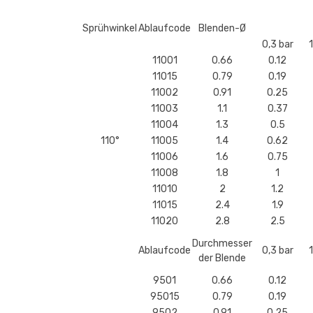
Sprühwinkel
Ablaufcode
Blenden-Ø
0,3 bar
11001
0.66
0.12
11015
0.79
0.19
11002
0.91
0.25
11003
1.1
0.37
11004
1.3
0.5
110°
11005
1.4
0.62
11006
1.6
0.75
11008
1.8
1
11010
2
1.2
11015
2.4
1.9
11020
2.8
2.5
Durchmesser
Ablaufcode
0,3 bar
der Blende
9501
0.66
0.12
95015
0.79
0.19
9502
0.91
0.25