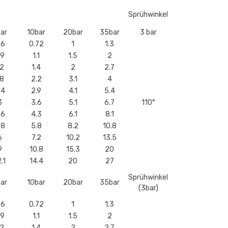
Sprühwinkel
ar
10bar
20bar
35bar
3 bar
.6
0.72
1
1.3
.9
1.1
1.5
2
.2
1.4
2
2.7
.8
2.2
3.1
4
.4
2.9
4.1
5.4
3
3.6
5.1
6.7
110°
.6
4.3
6.1
8.1
.8
5.8
8.2
10.8
6
7.2
10.2
13.5
9
10.8
15.3
20
.1
14.4
20
27
Sprühwinkel
ar
10bar
20bar
35bar
(3bar)
.6
0.72
1
1.3
.9
1.1
1.5
2
.2
1.4
2
2.7