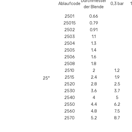
Durchmesser
Ablaufcode
0,3 bar
der Blende
2501
0.66
25015
0.79
2502
0.91
2503
1.1
2504
1.3
2505
1.4
2506
1.6
2508
1.8
2510
2
1.2
2515
2.4
1.9
25°
2520
2.8
2.5
2530
3.6
3.7
2540
4
5
2550
4.4
6.2
2560
4.8
7.5
2570
5.2
8.7
25100
6.4
12.5
25150
7.5
18.7