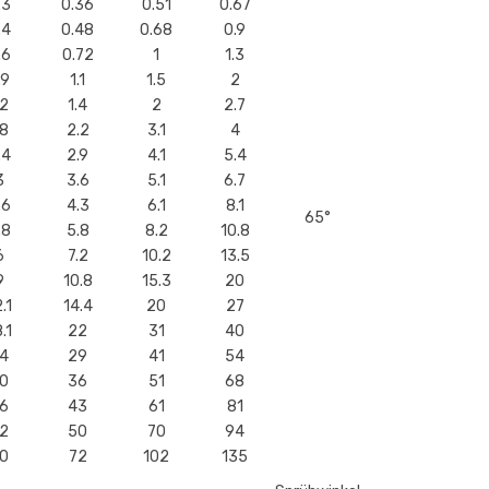
.3
0.36
0.51
0.67
.4
0.48
0.68
0.9
.6
0.72
1
1.3
.9
1.1
1.5
2
.2
1.4
2
2.7
.8
2.2
3.1
4
.4
2.9
4.1
5.4
3
3.6
5.1
6.7
.6
4.3
6.1
8.1
65°
.8
5.8
8.2
10.8
6
7.2
10.2
13.5
9
10.8
15.3
20
.1
14.4
20
27
.1
22
31
40
4
29
41
54
0
36
51
68
6
43
61
81
2
50
70
94
0
72
102
135