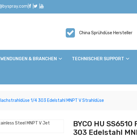
o@byspray.com
|
|
|
China Sprühdüse Hersteller
WENDUNGEN & BRANCHEN
TECHNISCHER SUPPORT
achstrahldüse 1/4 303 Edelstahl MNPT V Strahldüse
BYCO HU SS6510 F
303 Edelstahl MN