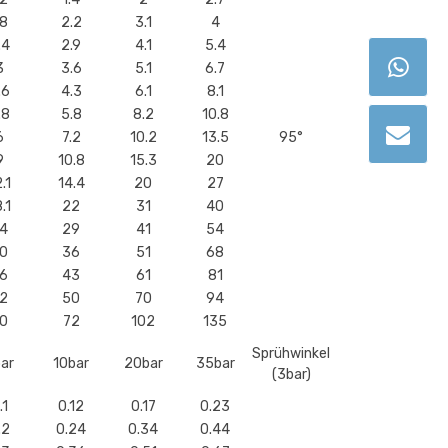
.8
2.2
3.1
4
.4
2.9
4.1
5.4
3
3.6
5.1
6.7
.6
4.3
6.1
8.1
.8
5.8
8.2
10.8
6
7.2
10.2
13.5
95°
9
10.8
15.3
20
.1
14.4
20
27
.1
22
31
40
4
29
41
54
0
36
51
68
6
43
61
81
2
50
70
94
0
72
102
135
Sprühwinkel
ar
10bar
20bar
35bar
(3bar)
.1
0.12
0.17
0.23
.2
0.24
0.34
0.44