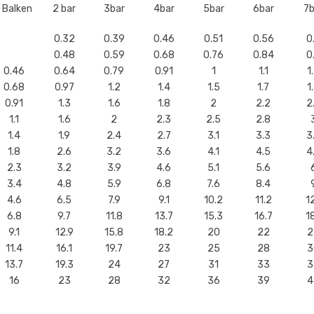
1 Balken
2 bar
3bar
4bar
5bar
6bar
7b
0.32
0.39
0.46
0.51
0.56
0
0.48
0.59
0.68
0.76
0.84
0
0.46
0.64
0.79
0.91
1
1.1
1
0.68
0.97
1.2
1.4
1.5
1.7
1
0.91
1.3
1.6
1.8
2
2.2
2
1.1
1.6
2
2.3
2.5
2.8
1.4
1.9
2.4
2.7
3.1
3.3
3
1.8
2.6
3.2
3.6
4.1
4.5
4
2.3
3.2
3.9
4.6
5.1
5.6
3.4
4.8
5.9
6.8
7.6
8.4
4.6
6.5
7.9
9.1
10.2
11.2
12
6.8
9.7
11.8
13.7
15.3
16.7
18
9.1
12.9
15.8
18.2
20
22
2
11.4
16.1
19.7
23
25
28
3
13.7
19.3
24
27
31
33
3
16
23
28
32
36
39
4
23
32
39
46
51
56
6
34
48
59
68
76
84
9