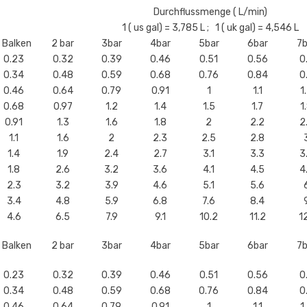
Durchflussmenge ( L/min)
1 ( us gal) = 3,785 L ; 1 ( uk gal) = 4,546 L
1 Balken
2 bar
3bar
4bar
5bar
6bar
7b
0.23
0.32
0.39
0.46
0.51
0.56
0
0.34
0.48
0.59
0.68
0.76
0.84
0
0.46
0.64
0.79
0.91
1
1.1
1
0.68
0.97
1.2
1.4
1.5
1.7
1
0.91
1.3
1.6
1.8
2
2.2
2
1.1
1.6
2
2.3
2.5
2.8
1.4
1.9
2.4
2.7
3.1
3.3
3
1.8
2.6
3.2
3.6
4.1
4.5
4
2.3
3.2
3.9
4.6
5.1
5.6
3.4
4.8
5.9
6.8
7.6
8.4
4.6
6.5
7.9
9.1
10.2
11.2
12
1 Balken
2 bar
3bar
4bar
5bar
6bar
7b
0.23
0.32
0.39
0.46
0.51
0.56
0
0.34
0.48
0.59
0.68
0.76
0.84
0
0.46
0.64
0.79
0.91
1
1.1
1