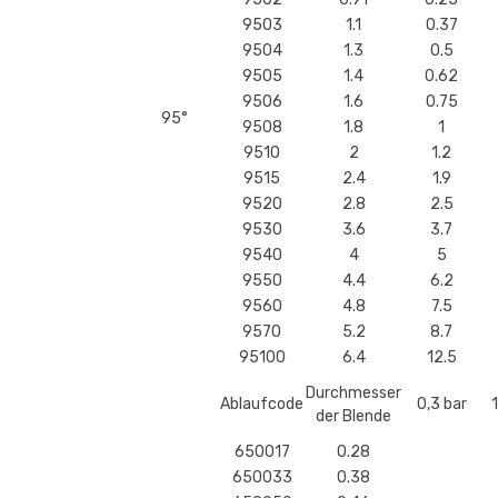
9503
1.1
0.37
9504
1.3
0.5
9505
1.4
0.62
9506
1.6
0.75
95°
9508
1.8
1
9510
2
1.2
9515
2.4
1.9
9520
2.8
2.5
9530
3.6
3.7
9540
4
5
9550
4.4
6.2
9560
4.8
7.5
9570
5.2
8.7
95100
6.4
12.5
Durchmesser
Ablaufcode
0,3 bar
der Blende
650017
0.28
650033
0.38